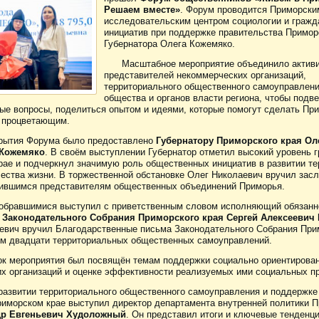
Решаем вместе»
. Форум проводится Приморски
исследовательским центром социологии и гражд
инициатив при поддержке правительства Приморс
Губернатора Олега Кожемяко.
Масштабное мероприятие объединило активи
представителей некоммерческих организаций,
территориального общественного самоуправлени
общества и органов власти региона, чтобы подве
ые вопросы, поделиться опытом и идеями, которые помогут сделать Пр
 процветающим.
крытия Форума было предоставлено
Губернатору Приморского края Ол
 Кожемяко
. В своём выступлении Губернатор отметил высокий уровень 
крае и подчеркнул значимую роль общественных инициатив в развитии те
ества жизни. В торжественной обстановке Олег Николаевич вручил зас
чившимся представителям общественных объединений Приморья.
обравшимися выступил с приветственным словом исполняющий обязанн
 Законодательного Собрания Приморского края Сергей Алексеевич
евич вручил Благодарственные письма Законодательного Собрания При
м двадцати территориальных общественных самоуправлений.
к мероприятия был посвящён темам поддержки социально ориентирова
х организаций и оценке эффективности реализуемых ими социальных пр
развитии территориального общественного самоуправления и поддержке
риморском крае выступил директор департамента внутренней политики 
др Евгеньевич Худоложный
. Он представил итоги и ключевые тенденц