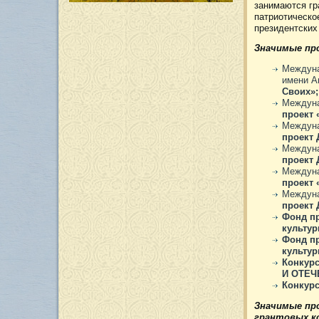
занимаются гр
патриотическо
президентских 
Значимые про
Междуна
имени А
Своих»;
Междуна
проект 
Междуна
проект
Междуна
проект
Междуна
проект 
Междуна
проект
Фонд пр
культу
Фонд пр
культу
Конкурс
И ОТЕЧ
Конкурс
Значимые про
грантовых к