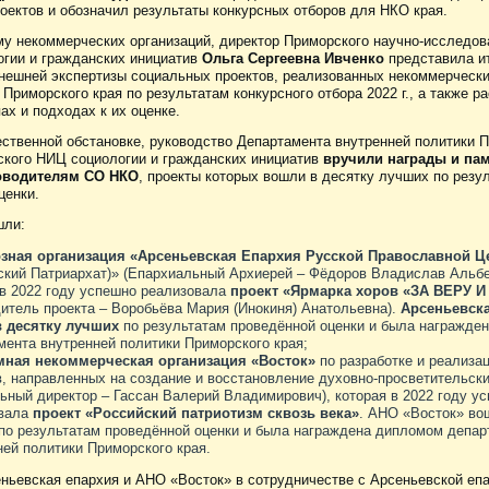
оектов и обозначил результаты конкурсных отборов для НКО края.
у некоммерческих организаций, директор Приморского научно-исследов
огии и гражданских инициатив
Ольга Сергеевна Ивченко
представила и
нешней экспертизы социальных проектов, реализованных некоммерческ
Приморского края по результатам конкурсного отбора 2022 г., а также р
ах и подходах к их оценке.
ественной обстановке, руководство Департамента внутренней политики 
ского НИЦ социологии и гражданских инициатив
вручили награды и па
оводителям СО НКО
, проекты которых вошли в десятку лучших по резу
ценки.
шли:
зная организация «Арсеньевская Епархия Русской Православной Ц
ский Патриархат)» (Епархиальный Архиерей – Фёдоров Владислав Альбе
 в 2022 году успешно реализовала
проект «Ярмарка хоров «ЗА ВЕРУ 
дитель проекта – Воробьёва Мария (Инокиня) Анатольевна).
Арсеньевск
 десятку лучших
по результатам проведённой оценки и была награжде
мента внутренней политики Приморского края;
ная некоммерческая организация «Восток»
по разработке и реализа
в, направленных на создание и восстановление духовно-просветительски
льный директор – Гассан Валерий Владимирович), которая в 2022 году у
овала
проект «Российский патриотизм сквозь века»
. АНО «Восток» во
по результатам проведённой оценки и была награждена дипломом депар
ней политики Приморского края.
ньевская епархия и АНО «Восток» в сотрудничестве с Арсеньевской епа