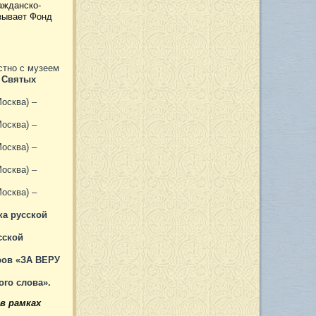
ажданско-
зывает Фонд
стно с музеем
о Святых
Москва) –
Москва) –
Москва) –
Москва) –
Москва) –
ка русской
сской
ров «ЗА ВЕРУ
ого слова».
в рамках