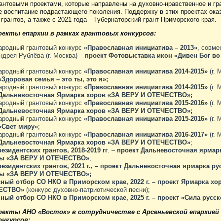
антовыми проектами, которые направлены на духовно-нравственное и гр
е воспитание подрастающего поколения. Поддержку в этих проектах ока
грантов, а также с 2021 года – Губернаторский грант Приморского края.
екты епархии в рамках грантовых конкурсов:
родный грантовый конкурс
«Православная инициатива – 2013»
, совме
ндрея Рублёва (г. Москва) –
проект Фотовыставка икон «Дивен Бог в
родный грантовый конкурс
«Православная инициатива 2014-2015»
(г. 
«Здоровая семья – это ты, это я»;
родный грантовый конкурс
«Православная инициатива 2014-2015»
(г. 
 Дальневосточная Ярмарка хоров «ЗА ВЕРУ И ОТЕЧЕСТВО»;
родный грантовый конкурс
«Православная инициатива 2015-2016»
(г. 
 Дальневосточная Ярмарка хоров «ЗА ВЕРУ И ОТЕЧЕСТВО»;
родный грантовый конкурс
«Православная инициатива 2015-2016»
(г. 
«Свет миру»
;
родный грантовый конкурс
«Православная инициатива 2016-2017»
(г. 
 Дальневосточная Ярмарка хоров «ЗА ВЕРУ И ОТЕЧЕСТВО»
;
езидентских грантов, 2018-2019 гг
. –
проект Дальневосточная ярмар
ры «ЗА ВЕРУ И ОТЕЧЕСТВО»
;
езидентских грантов, 2021 г., – проект Дальневосточная ярмарка ру
ры «ЗА ВЕРУ И ОТЕЧЕСТВО»;
ный отбор СО НКО в Приморском крае, 2022 г. – проект Ярмарка хо
ЕСТВО»
(конкурс духовно-патриотической песни);
ный отбор СО НКО в Приморском крае, 2025 г. – проект «Сила русск
екты АНО «Восток» в сотрудничестве с Арсеньевской епархией 
онкурсов: