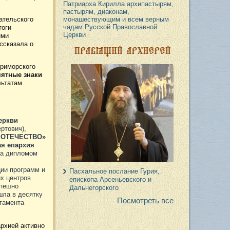
Патриарха Кирилла архипастырям,
пастырям, диаконам,
ательского
монашествующим и всем верным
чадам Русской Православной
тоги
Церкви
ими
ассказала о
Приморского
мятные знаки
льтатам
еркви
ртович),
И ОТЕЧЕСТВО»
ая епархия
на дипломом
ции программ и
Пасхальное послание Гурия,
х центров
епископа Арсеньевского и
спешно
Дальнегорского
шла в десятку
Посмотреть все
тамента
рхией активно