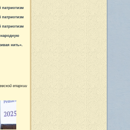
й патриотизм
й патриотизм
й патриотизм
я народную
живая нить».
вской епархии