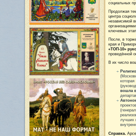
социальных пр
Продолжая тем
центра социол
независимой в
организациями 
ключевых этап
После, в торж
края и Примор
«ТОП-10» рук
проведённой о
В их число во
Религио
(Москов
которая
(руково
вошла в
департа
Автоном
проекто
(генера
реализ
лучших 
внутрен
Справка.
Арсе