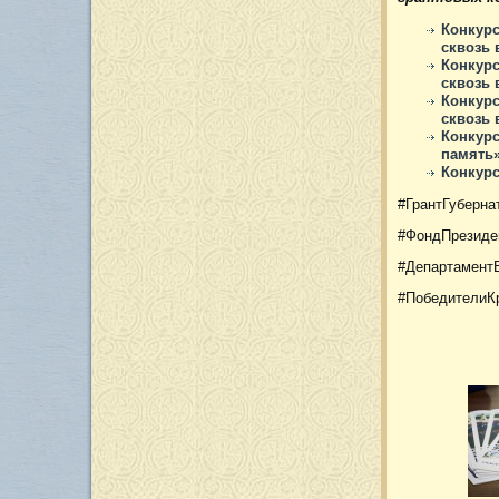
Конкурс
сквозь 
Конкурс
сквозь 
Конкурс
сквозь 
Конкурс
память»
Конкурс
#ГрантГуберна
#ФондПрезиде
#Департамент
#ПобедителиК