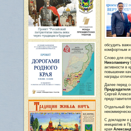
обсудить важн
комфортным и
Слово для от
Николаевичу
активности в 
повышении кач
награды отли
Далее перед с
Председателя
Сергей Алексе
представителя
Отдельный бло
некоммерчески
С докладом о 
инициатив в П
края
Алексан