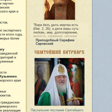
м научно-
анских
кого края и
стов,
Вeра безъ дeлъ мертва есть
(Иак. 2, 26); а дела веры суть:
я экспертного
любовь, мир, долготерпение,
сти итоги года,
милость, смирение, несение
иморье более
креста и жизнь по духу. Только
Преподобный Серафим
такая вера вменяется в правду.
Саровский
Истинная вера не может быть без
егу
дел: кто истинно верует, тот
гражданской
непременно имеет и дела.
рриторий и
луженные
ости
 Кузьменко
.
морского края
нных
оектов.
 гражданских
Приморского
Пасхальное послание Святейшего
ии реализации