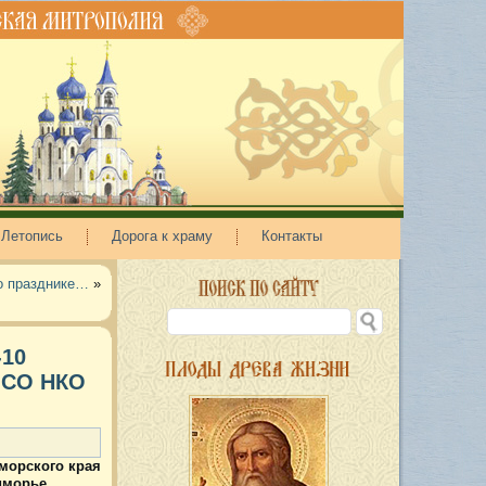
Летопись
Дорога к храму
Контакты
о празднике…
»
-10
а СО НКО
морского края
иморье.