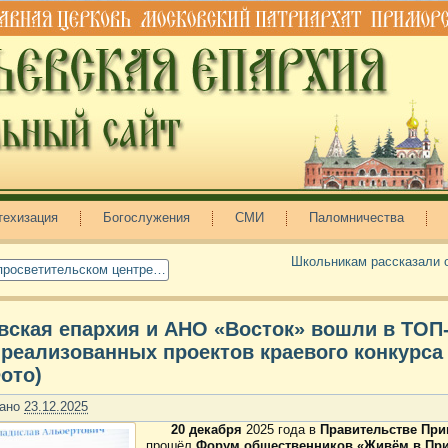
техизация
Богослужения
СМИ
Паломничества
Школьникам рассказали 
просветительском центре…
вская епархия и АНО «Восток» вошли в ТОП
реализованных проектов краевого конкурс
Фото)
ано
23.12.2025
20 декабря
2025 года в
Правительстве При
прошёл
Форум общественников «Живём в Пр