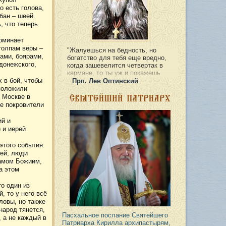
о есть голова,
бан – шеей.
, что теперь
.
оминает
толпам веры –
Жалуешься на бедность, но
ами, боярами,
богатство для тебя еще вредно,
донежского,
когда зашевелится четвертак в
кармане, то ты уж и покажешь
 в бой, чтобы
себя.
Прп. Лев Оптинский
 положили
в Москве в
е покровители
ий и
 и иерей
этого события:
дей, люди
рамом Божиим,
а этом
о один из
, то у него всё
оловы, но также
народ тянется,
Пасхальное послание Святейшего
 а не каждый в
Патриарха Кирилла архипастырям,