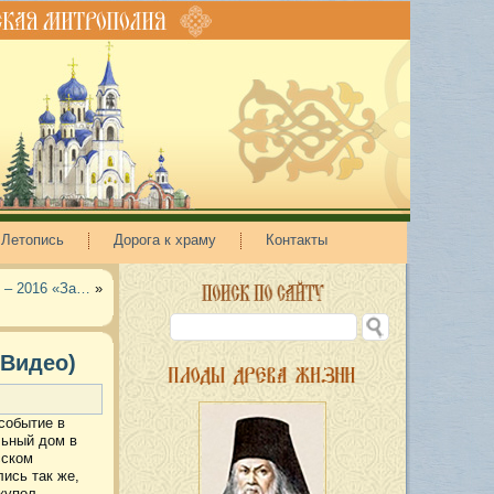
Летопись
Дорога к храму
Контакты
 – 2016 «За…
»
 Видео)
событие в
льный дом в
сском
ись так же,
 купол