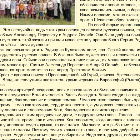
обозначался словом «глава», т
окна назывались очами, а бара
Иными словами, можно сказать
храм в Шекляево обрел голову
По своей форме купол нап
. Это неслучайно, ведь этот храм посвящен великим русским воинам, с
обным Александру Пересвету и Андрею Осляби. Они были добрым воин
и суетность этой жизни и приняли монашество у преподобного Сергия Ра
на чётки – мечи духовные.
ришло время защитить Родину на Куликовом поле, прп. Сергий послал их
поддержать русских воинов. В бою они были мужественны и героически
 други своя. Сейчас они прославлены в лике святых, их мощи покоятся 
ом монастыре. Святые Александр Пересвет и Андрей Ослябя – небесны
инов, которые молятся за нас перед Престолом Божиим.
Крест с куполом приехал Преосвященнейший Гурий, епископ Арсеньевск
. Владыке сослужили настоятель храма иеромонах Варсонофий (Рыжов)
па.
роповеди архиерей поздравил всех с праздником и объяснил значимость 
есто соединение Бога и человека. Здесь благодать Божия сходит на лю
щение, благословение и всякую помощь. Человек тоже призван быть х
храму – тело как храмина, сердце как престол, а ум должен совершать н
ву хваления и славословия Бога, благодарения и всякого прошения.
поздравляю с этим праздничным днем, с водружением главы. Голова – эт
астей как храма, так и человека. Как говорится, когда человек с головой
а у человека «едет» крыша, то всё плохо. Мы знаем, что рыба гниет с г
 надо с головы. Поэтому если у храма есть глава, и пастырь добрый, и 
хорошо. Надо соединяться, чаще собираться. Надо жить дружно, соборно,
 в своем углу. Храни Вас Господь!»