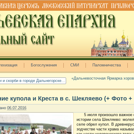
техизация
Богослужения
СМИ
Паломничества
«Дальневосточная Ярмарка хоров
и и скорби в городе Дальнегорске…
ие купола и Креста в с. Шекляево (+ Фото +
ано
06.07.2016
5 июля произошло важное 
истории села Шекляево: моле
селе обрел купол. В древнеру
зодчестве части храма называл
как части человеческого тела: