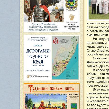
воинский шлем
святым препод
а потом понял
сменили мечи 
Но когда п
вдохновить и 
жизнь свою за
Старо-Симонов
российских во
Освятить 
Дальнегорский
Александр Сту
В своей п
«Храм – это м
получают освя
тоже подобен 
престоле жерт
Всех вас 
самых важных ч
хорошо. А когд
и исправляться
то всё будет 
своем огороде,